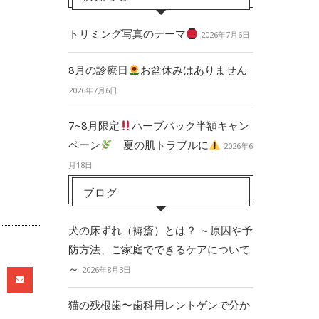
トリミング写真のテーマ
2026年7月6日
8月の診療日
お盆休みはありません
2026年7月6日
7~8月限定
ハーブパック半額キャン
ペーン
夏の肌トラブルに
2026年6
月18日
ブログ
犬の床ずれ（褥瘡）とは？ ～原因や予
防方法、ご家庭でできるケアについて
～
2026年8月3日
猫の残根歯〜歯科用レントゲンで分か