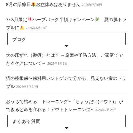
8月の診療日
お盆休みはありません
2026年7月6日
7~8月限定
ハーブパック半額キャンペーン
夏の肌トラ
ブルに
2026年6月18日
ブログ
犬の床ずれ（褥瘡）とは？ ～原因や予防方法、ご家庭でで
きるケアについて～
2026年8月3日
猫の残根歯〜歯科用レントゲンで分かる、見えない歯のトラ
ブル
2026年7月24日
おうちで始める トレーニング~「ちょうだい(アウト)」が
できると命を守れる！アウトトレーニング~
2026年7月23日
よくある質問