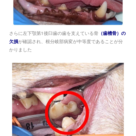
さらに左下顎第1後臼歯の歯を支えている骨
（歯槽骨）の
欠損
が確認され、根分岐部病変が中等度であることが分
かりました