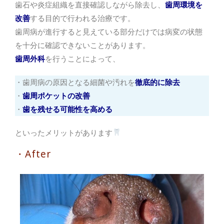
歯石や炎症組織を直接確認しながら除去し、
歯周環境を
改善
する目的で行われる治療です。
歯周病が進行すると見えている部分だけでは病変の状態
を十分に確認できないことがあります。
歯周外科
を行うことによって、
・歯周病の原因となる細菌や汚れを
徹底的に除去
・
歯周ポケットの改善
・
歯を残せる可能性を高める
といったメリットがあります
・After