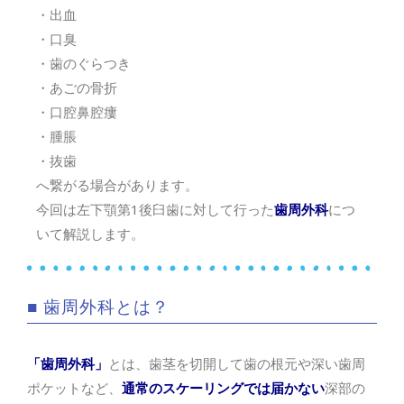
・出血
・口臭
・歯のぐらつき
・あごの骨折
・口腔鼻腔瘻
・腫脹
・抜歯
へ繋がる場合があります。
今回は左下顎第1後臼歯に対して行った
歯周外科
につ
いて解説します。
■ 歯周外科とは？
「歯周外科」
とは、歯茎を切開して歯の根元や深い歯周
ポケットなど、
通常のスケーリングでは届かない
深部の