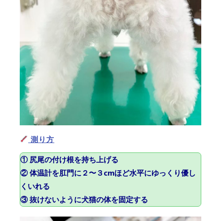
測り方
① 尻尾の付け根を持ち上げる
② 体温計を肛門に２〜３cmほど水平にゆっくり優し
くいれる
③ 抜けないように犬猫の体を固定する