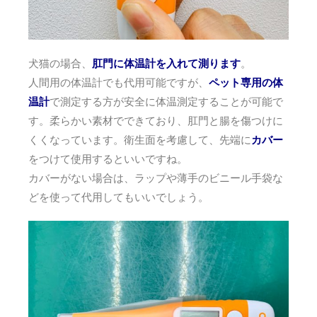
犬猫の場合、
肛門に体温計を入れて測ります
。
人間用の体温計でも代用可能ですが、
ペット専用の体
温計
で測定する方が安全に体温測定することが可能で
す。柔らかい素材でできており、肛門と腸を傷つけに
くくなっています。衛生面を考慮して、先端に
カバー
をつけて使用するといいですね。
カバーがない場合は、ラップや薄手のビニール手袋な
どを使って代用してもいいでしょう。