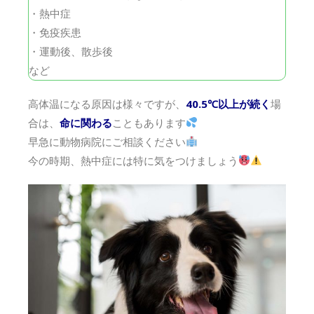
・熱中症
・免疫疾患
・運動後、散歩後
など
高体温になる原因は様々ですが、
40.5℃以上が続く
場
合は、
命に関わる
こともあります
早急に動物病院にご相談ください
今の時期、熱中症には特に気をつけましょう