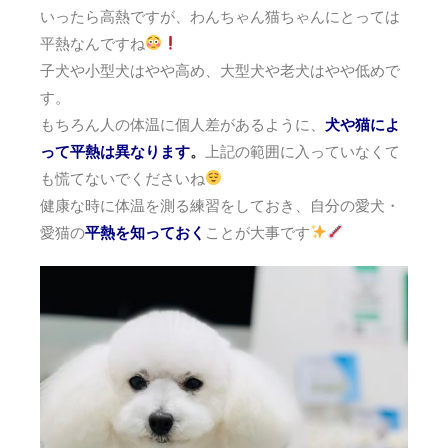
いったら高熱ですが、わんちゃん猫ちゃんにとっては
平熱なんですね
子犬や小型犬はやや高め、大型犬や老犬はやや低めで
す。
もちろん人の体温に個人差があるように、
犬や猫によ
って平熱は異なります
。
上記の範囲に入っていなくて
も慌てないでくださいね
健康な時に体温を測る練習をしておき、自分の愛犬・
愛猫の
平熱を知っておく
ことが大事です