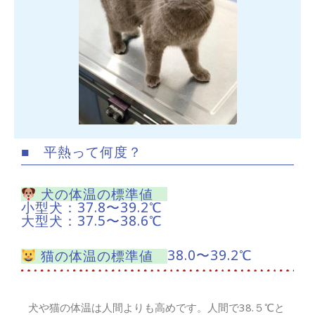
■ 平熱って何度？
犬の体温の標準値
小型犬：37.8〜39.2℃
大型犬：37.5〜38.6℃
38.0〜39.2℃
猫の体温の標準値
犬や猫の体温は人間よりも高めです。人間で38.５℃と