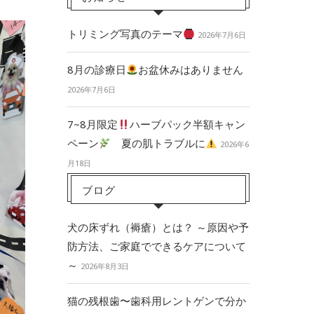
トリミング写真のテーマ
2026年7月6日
8月の診療日
お盆休みはありません
2026年7月6日
7~8月限定
ハーブパック半額キャン
ペーン
夏の肌トラブルに
2026年6
月18日
ブログ
犬の床ずれ（褥瘡）とは？ ～原因や予
防方法、ご家庭でできるケアについて
～
2026年8月3日
猫の残根歯〜歯科用レントゲンで分か