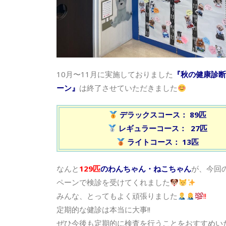
10月〜11月に実施しておりました
『秋の健康診断
ーン』
は終了させていただきました
デラックスコース： 89匹
レギュラーコース： 27匹
ライトコース： 13匹
なんと
129匹
のわんちゃん・ねこちゃん
が、今回
ペーンで検診を受けてくれました
みんな、とってもよく頑張りました
!!
定期的な健診は本当に大事!!
ぜひ今後も定期的に検査を行うことをおすすめい