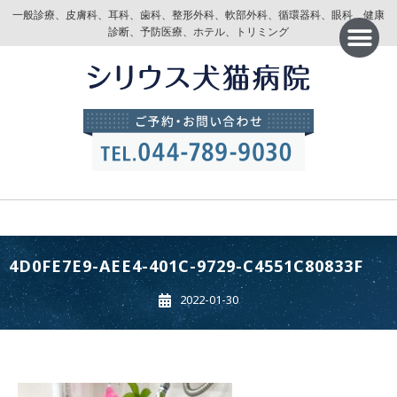
一般診療、皮膚科、耳科、歯科、整形外科、軟部外科、循環器科、眼科、健康
診断、予防医療、ホテル、トリミング
4D0FE7E9-AEE4-401C-9729-C4551C80833F
2022-01-30