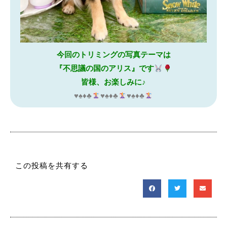
今回のトリミングの写真テーマは
『不思議の国のアリス』です
皆様、お楽しみに♪
♥️
♠️
♦️
♣️
♥️
♠️
♦️
♣️
♥️
♠️
♦️
♣️
この投稿を共有する