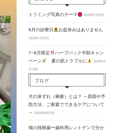
トリミング写真のテーマ
2026年7月6日
8月の診療日
お盆休みはありません
2026年7月6日
7~8月限定
ハーブパック半額キャン
ペーン
夏の肌トラブルに
2026年6
月18日
ブログ
犬の床ずれ（褥瘡）とは？ ～原因や予
防方法、ご家庭でできるケアについて
～
2026年8月3日
猫の残根歯〜歯科用レントゲンで分か