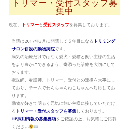
トリマー・受付スタッフ募
集中
現在、
トリマー
と
受付スタッフ
を募集しております。
当院は2017年3月に開院して５年目になる
トリミング
サロン併設の動物病院
です。
病気の治療だけではなく愛犬・愛猫と飼い主様の生活
をより豊かにできるよう、寄添った診療を大切にして
おります。
獣医師、看護師、トリマー、受付との連携を大事にし
ており、チームでわんちゃんねこちゃんへ対応してお
ります。
動物が好きで明るく元気に飼い主様に接していただけ
る
トリマー・受付スタッフを募集
しております。
HP採用情報の募集要項
をご確認の上、お気軽にご応募
ください