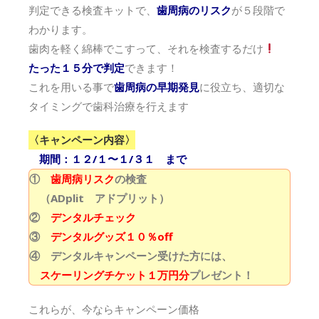
判定できる検査キットで、
歯周病のリスク
が５段階で
わかります。
歯肉を軽く綿棒でこすって、それを検査するだけ
たった１５分で判定
できます！
これを用いる事で
歯周病の早期発見
に役立ち、適切な
タイミングで歯科治療を行えます
〈キャンペーン内容〉
期間：
１２/１〜
１/３１ まで
①
歯周病リスク
の検査
（ADplit アドプリット）
②
デンタルチェック
③
デンタルグッズ１０％off
④ デンタルキャンペーン受けた方には、
スケーリングチケット１万円分
プレゼント！
これらが、今ならキャンペーン価格